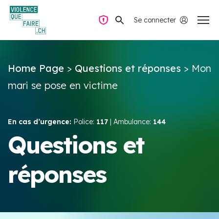
Se connecter
Navigation privée
Home Page
>
Questions et réponses
>
Mon
Questions & Réponses
mari se pose en victime
Trouver de l’aide
En cas d’urgence:
Police:
117
| Ambulance:
144
La violence dans le couple
Questions et
réponses
Ressources & Campagnes