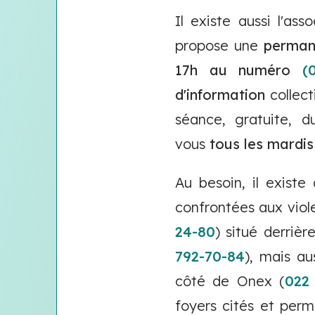
Il existe aussi l'ass
propose une
permane
17h au numéro
(
d'information
collect
séance, gratuite, d
vous
tous les mardis
Au besoin, il exist
confrontées aux viole
24-80
) situé derrièr
792-70-84
), mais au
côté de Onex (
022
foyers cités et perm