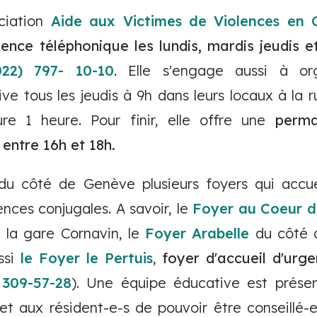
ociation
Aide aux Victimes de Violences en 
nce téléphonique les lundis, mardis jeudis e
022) 797- 10-10
. Elle s'engage aussi à o
ive tous les jeudis à 9h dans leurs locaux à la
ure 1 heure. Pour finir, elle offre une
perm
 entre 16h et 18h.
e du côté de Genève plusieurs foyers qui accue
nces conjugales. A savoir, le
Foyer au Coeur d
e la gare Cornavin, le
Foyer Arabelle
du côté 
ssi
le Foyer le Pertuis
,
foyer d'accueil d'urg
 309-57-28
). Une équipe éducative est prése
et aux résident-e-s de pouvoir être conseillé-