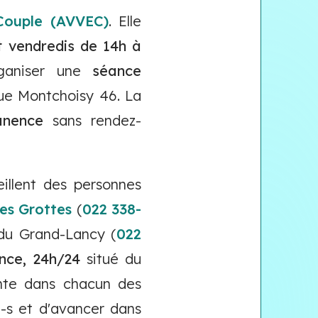
Couple (AVVEC)
. Elle
t vendredis de 14h à
rganiser une
séance
 rue Montchoisy 46. La
anence
sans rendez-
illent des personnes
es Grottes
(
022 338-
du Grand-Lancy (
022
ence, 24h/24
situé du
nte dans chacun des
e-s et d'avancer dans