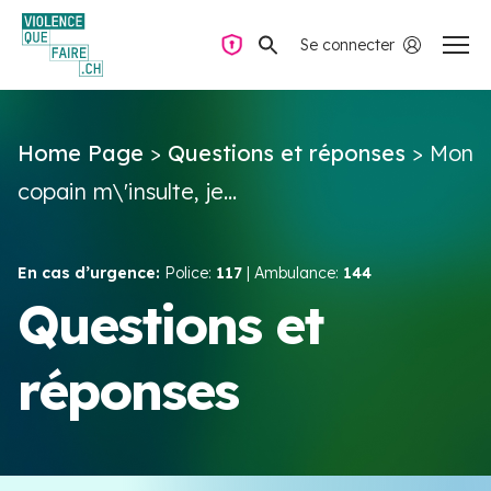
Se connecter
Navigation privée
Home Page
>
Questions et réponses
>
Mon
Questions & Réponses
copain m\'insulte, je...
Trouver de l’aide
En cas d’urgence:
Police:
117
| Ambulance:
144
La violence dans le couple
Questions et
réponses
Ressources & Campagnes