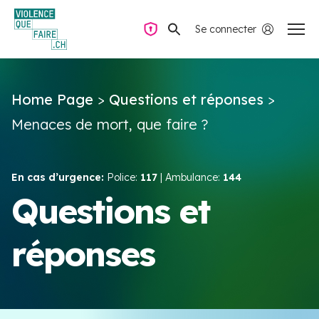
Se connecter
Navigation privée
Home Page
>
Questions et réponses
>
Questions & Réponses
Menaces de mort, que faire ?
Trouver de l’aide
En cas d’urgence:
Police:
117
| Ambulance:
144
La violence dans le couple
Questions et
réponses
Ressources & Campagnes