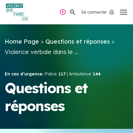
Se connecter
Navigation privée
Home Page
>
Questions et réponses
>
Questions & Réponses
Violence verbale dans le ...
Trouver de l’aide
En cas d’urgence:
Police:
117
| Ambulance:
144
La violence dans le couple
Questions et
réponses
Ressources & Campagnes