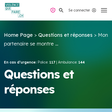
Se connecter
Navigation privée
Home Page
>
Questions et réponses
>
Mon
Questions & Réponses
partenaire se montre ...
Trouver de l’aide
En cas d’urgence:
Police:
117
| Ambulance:
144
La violence dans le couple
Questions et
réponses
Ressources & Campagnes