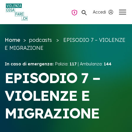
Accedi
Navigazione privata
Home
> podcasts > EPISODIO 7 – VIOLENZE
Domande e risposte
E MIGRAZIONE
Trovare aiuto
In caso di emergenza:
Polizia:
117
| Ambulanza:
144
EPISODIO 7 –
La violenza all’interno della coppia
VIOLENZE E
Risorse e campagne
MIGRAZIONE
IT