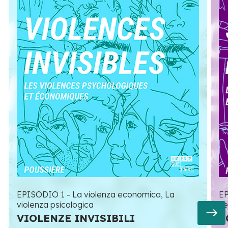
EPISODIO 1 - La violenza economica, La
EP
violenza psicologica
se
VIOLENZE INVISIBILI
S