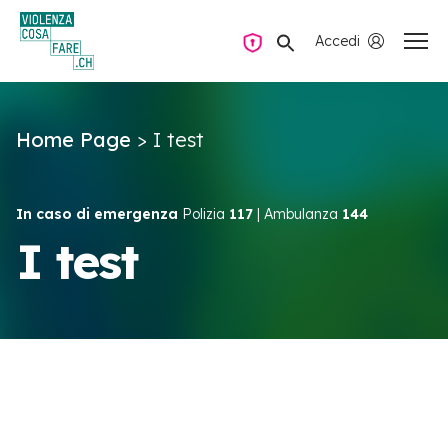
Accedi
Navigazione privata
Home Page
>
I test
Domande e risposte
Trovare aiuto
In caso di emergenza
Polizia
117
| Ambulanza
144
I test
La violenza all’interno della coppia
Risorse e campagne
IT