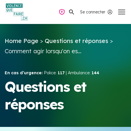
Se connecter
Navigation privée
Home Page
>
Questions et réponses
>
Questions & Réponses
Comment agir lorsqu'on es...
Trouver de l’aide
En cas d’urgence:
Police:
117
| Ambulance:
144
La violence dans le couple
Questions et
réponses
Ressources & Campagnes