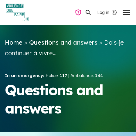
Log in
Private mode
Home
>
Questions and answers
>
Dois-je
Questions and answers
continuer à vivre...
How to find the help you need
In an emergency:
Police:
117
| Ambulance:
144
Intimate partner violence
Questions and
answers
Resources and campaigns