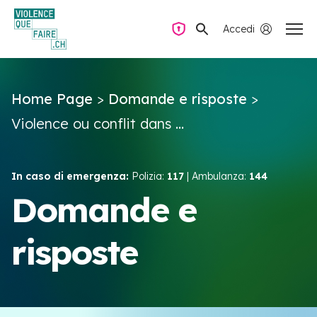
Accedi
Navigazione privata
Home Page
>
Domande e risposte
>
Domande e risposte
Violence ou conflit dans ...
Trovare aiuto
In caso di emergenza:
Polizia:
117
| Ambulanza:
144
La violenza all’interno della coppia
Domande e
risposte
Risorse e campagne