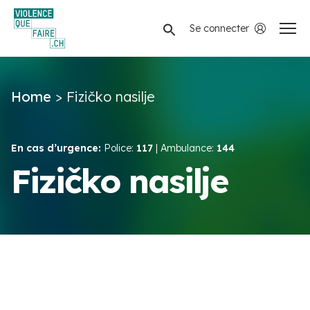
Se connecter
Navigation privée
Home
>
Fizičko nasilje
Nasilje u paru
Postavi pitanje
En cas d’urgence:
Police:
117
| Ambulance:
144
Fizičko nasilje
BS