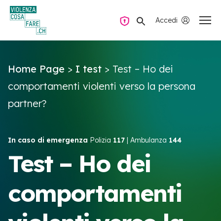
Accedi
Navigazione privata
Home Page
>
I test
>
Test – Ho dei
Domande e risposte
comportamenti violenti verso la persona
partner?
Trovare aiuto
La violenza all’interno della coppia
In caso di emergenza
Polizia
117
| Ambulanza
144
Test – Ho dei
Risorse e campagne
comportamenti
IT