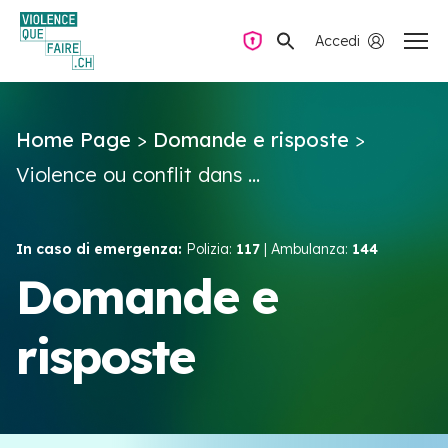
Accedi
Navigazione privata
Home Page
>
Domande e risposte
>
Domande e risposte
Violence ou conflit dans ...
Trovare aiuto
In caso di emergenza:
Polizia:
117
| Ambulanza:
144
La violenza all’interno della coppia
Domande e
risposte
Risorse e campagne