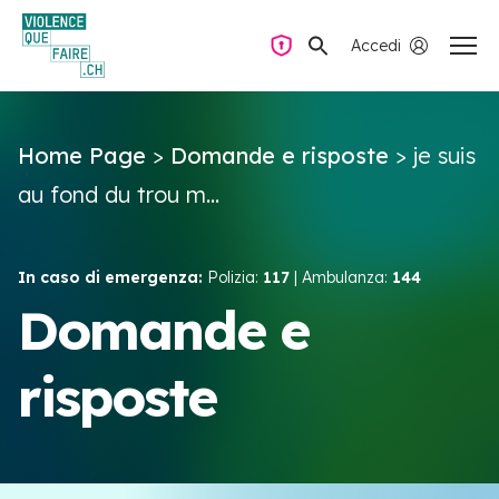
Accedi
Navigazione privata
Home Page
>
Domande e risposte
>
je suis
Domande e risposte
au fond du trou m...
Trovare aiuto
In caso di emergenza:
Polizia:
117
| Ambulanza:
144
La violenza all’interno della coppia
Domande e
risposte
Risorse e campagne