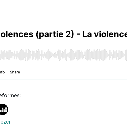
teformes:
ezer