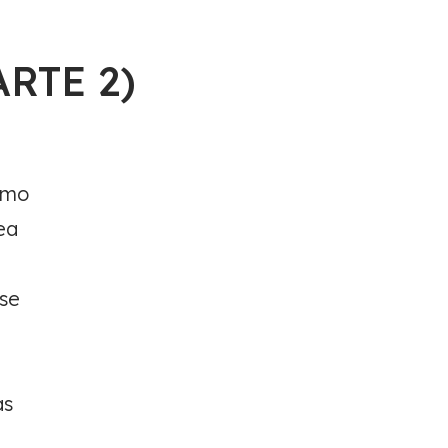
RTE 2)
omo
ea
 se
as