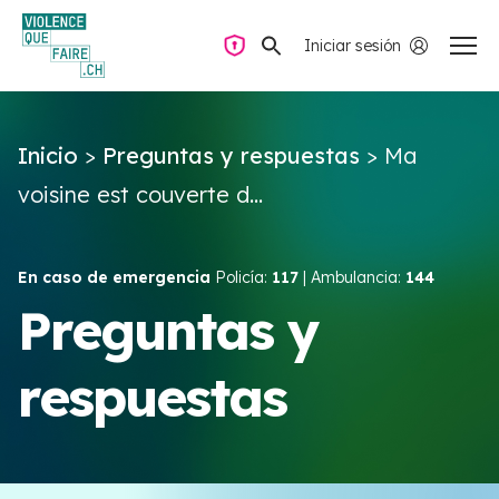
Iniciar sesión
Navegación privada
Inicio
>
Preguntas y respuestas
>
Ma
Preguntas y respuestas
voisine est couverte d...
Encontrar ayuda
En caso de emergencia
Policía:
117
| Ambulancia:
144
Violencia de pareja
Preguntas y
respuestas
Recursos y campañas