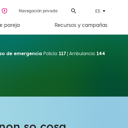
Navegación privada
ES
de pareja
Recursos y campañas
so de emergencia
Policía:
117
| Ambulancia:
144
 non so cosa