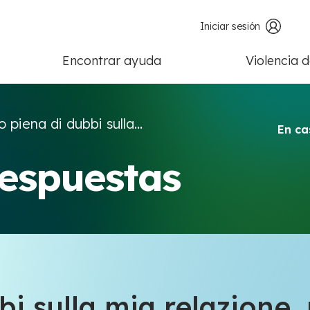
Iniciar sesión
Encontrar ayuda
Violencia 
 piena di dubbi sulla...
En ca
respuestas
i sulla mia relazione,