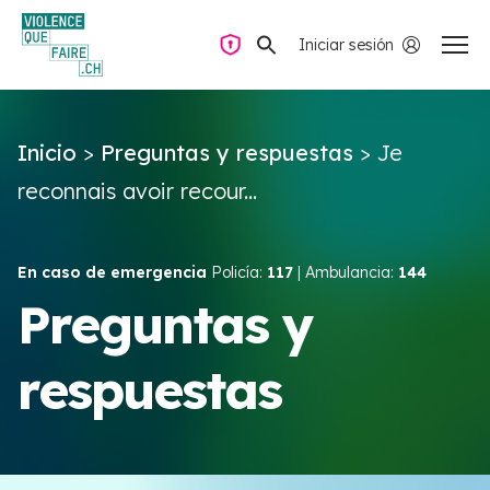
Iniciar sesión
Navegación privada
Inicio
>
Preguntas y respuestas
>
Je
Preguntas y respuestas
reconnais avoir recour...
Encontrar ayuda
En caso de emergencia
Policía:
117
| Ambulancia:
144
Violencia de pareja
Preguntas y
respuestas
Recursos y campañas