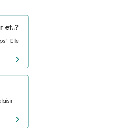
 et..?
s". Elle
laisir