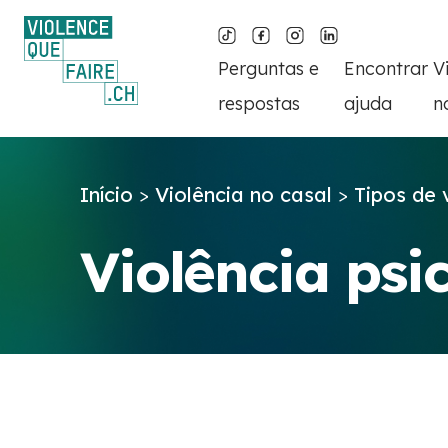
Perguntas e
Encontrar
V
respostas
ajuda
n
Início
>
Violência no casal
>
Tipos de 
Violência psi