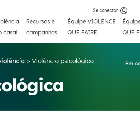
Se conectar
iolência
Recursos e
Équipe VIOLENCE
Équip
o casal
campanhas
QUE FAIRE
QUE F
violência
>
Violência psicológica
Em c
cológica