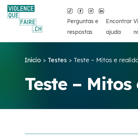
Perguntas e
Encontrar
V
respostas
ajuda
n
Início
>
Testes
>
Teste – Mitos e realid
Teste – Mitos