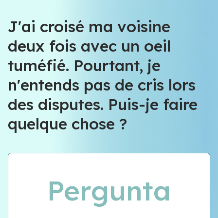
Équipe VIOLENCE QUE FAIRE
J'ai croisé ma voisine
deux fois avec un oeil
Équipe VIOLENCE QUE FAIRE
tuméfié. Pourtant, je
Meet our team
n'entends pas de cris lors
des disputes. Puis-je faire
quelque chose ?
Pergunta