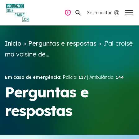
Se conectar
Navegação privada
Início
>
Perguntas e respostas
>
J'ai croisé
Perguntas e respostas
ma voisine de...
Encontrar ajuda
Em caso de emergência:
Polícia:
117
| Ambulância:
144
Violência no casal
Perguntas e
respostas
Recursos e campanhas
Équipe VIOLENCE QUE FAIRE