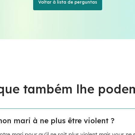
Voltar à lista de perguntas
 que também lhe podem
n mari à ne plus être violent ?
re mari pour qu'il ne soit plus violent mais vous ne 