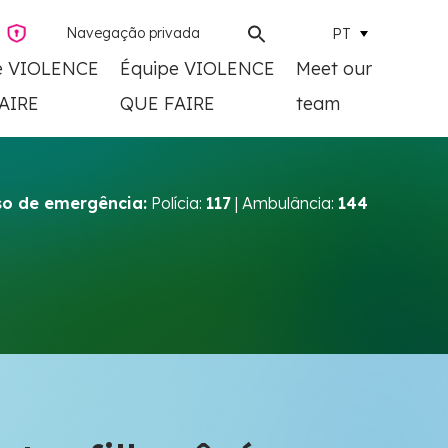
Navegação privada
PT
e VIOLENCE
Équipe VIOLENCE
Meet our
AIRE
QUE FAIRE
team
o de emergência:
Polícia:
117
| Ambulância:
144