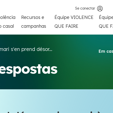
Se conectar
iolência
Recursos e
Équipe VIOLENCE
Équip
o casal
campanhas
QUE FAIRE
QUE F
ari s'en prend désor...
Em cas
respostas