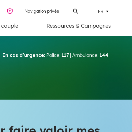
Navigation privée
FR
e couple
Ressources & Campagnes
En cas d’urgence:
Police:
117
| Ambulance:
144
r faire valoir mes