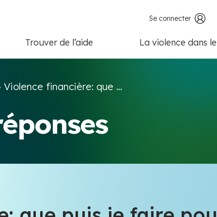
Se connecter
Trouver de l’aide
La violence dans l
>
Violence financière: que ...
 réponses
: que puis je faire pou