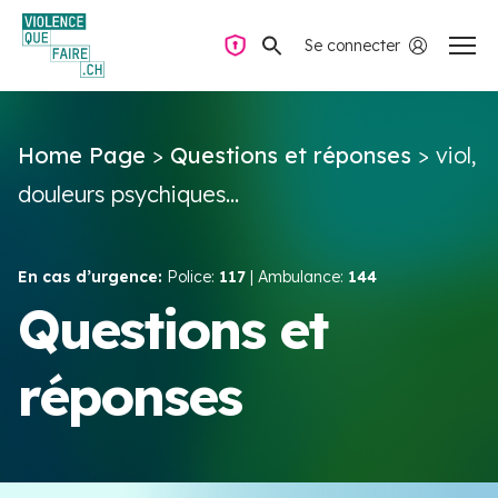
Se connecter
Navigation privée
Home Page
>
Questions et réponses
>
viol,
Questions & Réponses
douleurs psychiques...
Trouver de l’aide
En cas d’urgence:
Police:
117
| Ambulance:
144
La violence dans le couple
Questions et
réponses
Ressources & Campagnes