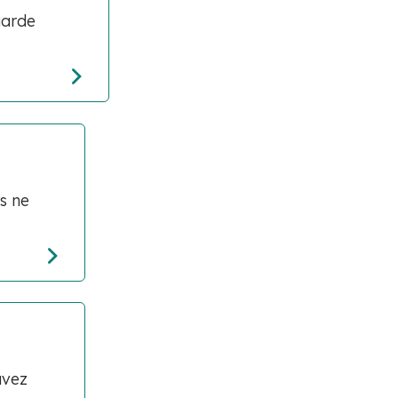
garde
s ne
avez