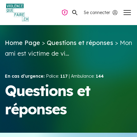
Se connecter
Navigation privée
Home Page
>
Questions et réponses
>
Mon
Questions & Réponses
ami est victime de vi...
Trouver de l’aide
En cas d’urgence:
Police:
117
| Ambulance:
144
La violence dans le couple
Questions et
réponses
Ressources & Campagnes