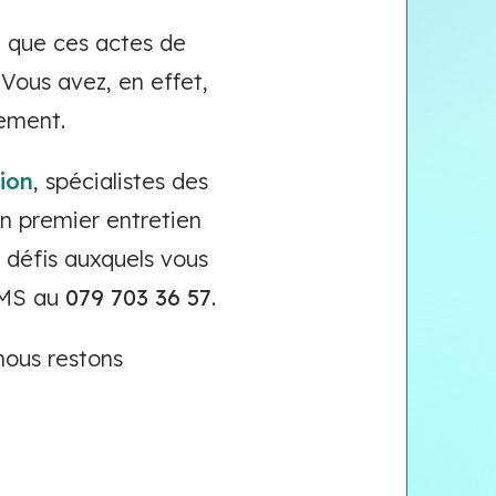
t
que ces actes de
 Vous avez, en effet,
pement.
ion
, spécialistes des
n premier entretien
s défis auxquels vous
SMS au
079 703 36 57
.
 nous restons