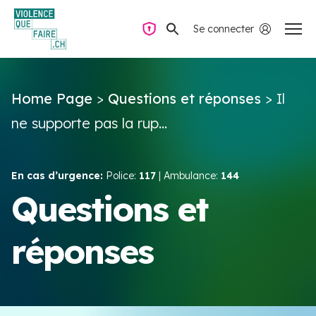
Se connecter
Navigation privée
Home Page
>
Questions et réponses
>
Il
Questions & Réponses
ne supporte pas la rup...
Trouver de l’aide
En cas d’urgence:
Police:
117
| Ambulance:
144
La violence dans le couple
Questions et
réponses
Ressources & Campagnes