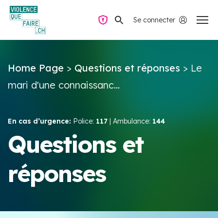
Se connecter
Navigation privée
Home Page
>
Questions et réponses
>
Le
Questions & Réponses
mari d'une connaissanc...
Trouver de l’aide
En cas d’urgence:
Police:
117
| Ambulance:
144
La violence dans le couple
Questions et
réponses
Ressources & Campagnes