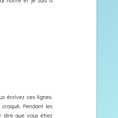
ai honte et je suis à
s écrivez ces lignes.
z craqué. Pendant les
r dire que vous étiez