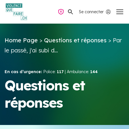
Se connecter
Navigation privée
Home Page
>
Questions et réponses
>
Par
Questions & Réponses
le passé, j'ai subi d...
Trouver de l’aide
En cas d’urgence:
Police:
117
| Ambulance:
144
La violence dans le couple
Questions et
réponses
Ressources & Campagnes