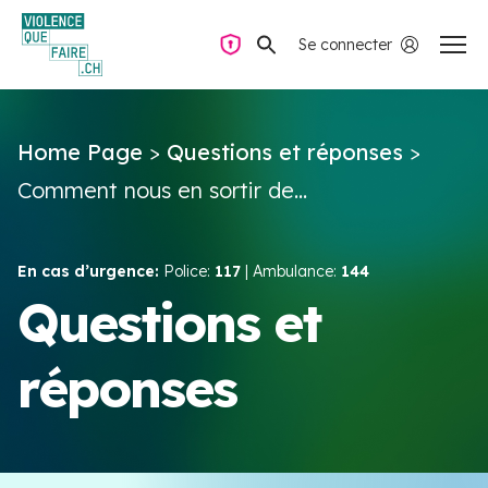
Se connecter
Navigation privée
Home Page
>
Questions et réponses
>
Questions & Réponses
Comment nous en sortir de...
Trouver de l’aide
En cas d’urgence:
Police:
117
| Ambulance:
144
La violence dans le couple
Questions et
réponses
Ressources & Campagnes