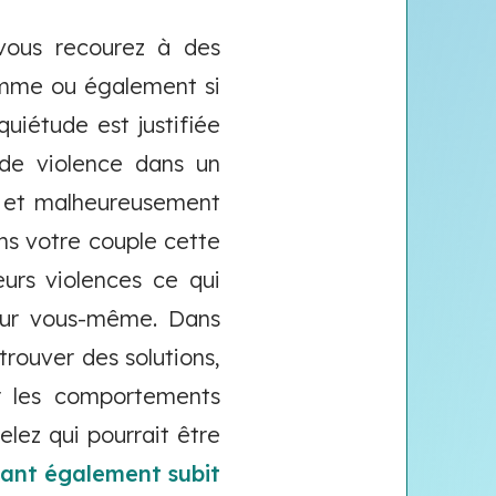
 vous recourez à des
femme ou également si
quiétude est justifiée
de violence dans un
r et malheureusement
ans votre couple cette
eurs violences ce qui
our vous-même. Dans
 trouver des solutions,
r les comportements
lez qui pourrait être
fant également subit