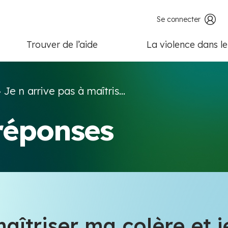
Se connecter
Trouver de l’aide
La violence dans l
>
Je n arrive pas à maîtris...
 réponses
aîtriser ma colère et j