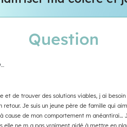
Question
..
de et de trouver des solutions viables, j ai besoi
 retour. Je suis un jeune père de famille qui aime
à cause de mon comportement m anéantirai... J
 elle ne m a pas vraiment aidé à mettre en pla