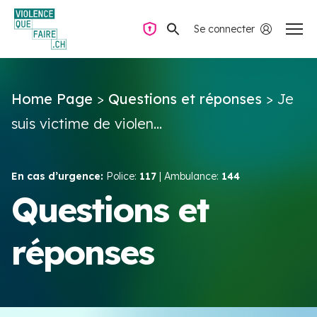
Se connecter
Navigation privée
Home Page
>
Questions et réponses
>
Je
Questions & Réponses
suis victime de violen...
Trouver de l’aide
En cas d’urgence:
Police:
117
| Ambulance:
144
La violence dans le couple
Questions et
réponses
Ressources & Campagnes