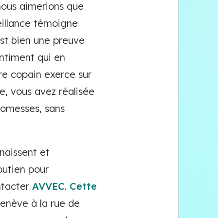
 nous aimerions que
eillance témoigne
est bien une preuve
ntiment qui en
e copain exerce sur
ie, vous avez réalisée
romesses, sans
naissent et
outien pour
ntacter
AVVEC
.
Cette
enève à la rue de