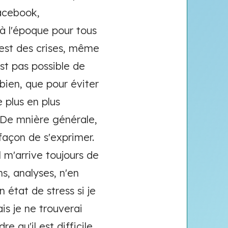
facebook,
 à l'époque pour tous
''est des crises, même
est pas possible de
 bien, que pour éviter
e plus en plus
 De mnière générale,
 façon de s'exprimer.
l m'arrive toujours de
s, analyses, n'en
n état de stress si je
s je ne trouverai
e qu'il est difficile