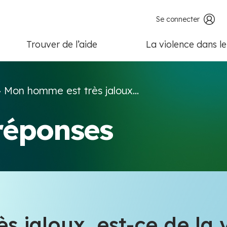
Se connecter
Trouver de l’aide
La violence dans l
>
Mon homme est très jaloux...
 réponses
 jaloux, est-ce de la 