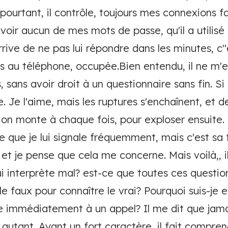
 pourtant, il contrôle, toujours mes connexions 
voir aucun de mes mots de passe, qu'il a utilisé
'arrive de ne pas lui répondre dans les minutes, c
tais au téléphone, occupée.Bien entendu, il ne m'
 sans avoir droit à un questionnaire sans fin. Si
te. Je l'aime, mais les ruptures s'enchaînent, et d
ion monte à chaque fois, pour exploser ensuite.
ose que je lui signale fréquemment, mais c'est sa
s et je pense que cela me concerne. Mais voilà,, i
i interprète mal? est-ce que toutes ces question
le faux pour connaître le vrai? Pourquoi suis-je e
 immédiatement à un appel? Il me dit que jamai
utant. Ayant un fort caractère, il fait comprendr