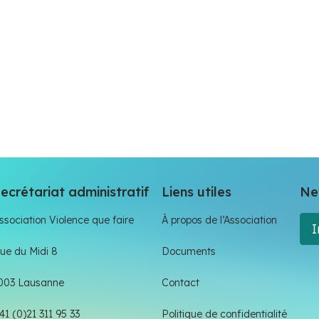
ecrétariat administratif
Liens utiles
Ne
ssociation Violence que faire
À propos de l’Association
I
ue du Midi 8
Documents
003 Lausanne
Contact
41 (0)21 311 95 33
Politique de confidentialité