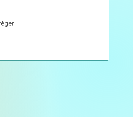
téger.