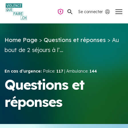
Se connecter
Navigation privée
Home Page
>
Questions et réponses
>
Au
Questions & Réponses
bout de 2 séjours à l’...
Trouver de l’aide
En cas d’urgence:
Police:
117
| Ambulance:
144
La violence dans le couple
Questions et
réponses
Ressources & Campagnes