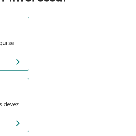
ui se
us devez