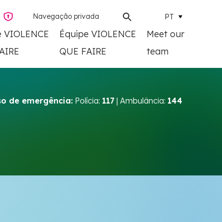
Navegação privada
PT
e VIOLENCE
Équipe VIOLENCE
Meet our
AIRE
QUE FAIRE
team
o de emergência:
Polícia:
117
| Ambulância:
144