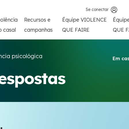
Se conectar
iolência
Recursos e
Équipe VIOLENCE
Équip
o casal
campanhas
QUE FAIRE
QUE F
ncia psicológica
Em cas
respostas