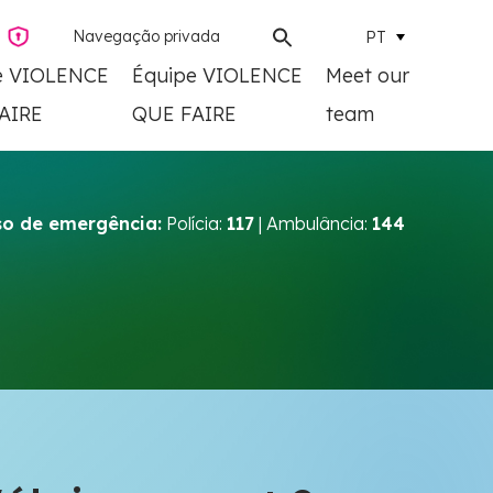
Navegação privada
PT
e VIOLENCE
Équipe VIOLENCE
Meet our
AIRE
QUE FAIRE
team
o de emergência:
Polícia:
117
| Ambulância:
144