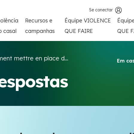
Se conectar
iolência
Recursos e
Équipe VIOLENCE
Équip
o casal
campanhas
QUE FAIRE
QUE F
nt mettre en place d...
Em cas
respostas