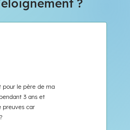
'éloignement ?
t pour le père de ma
 pendant 3 ans et
e preuves car
?