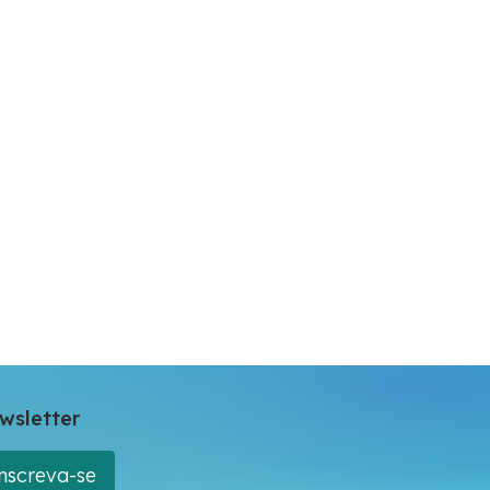
wsletter
nscreva-se