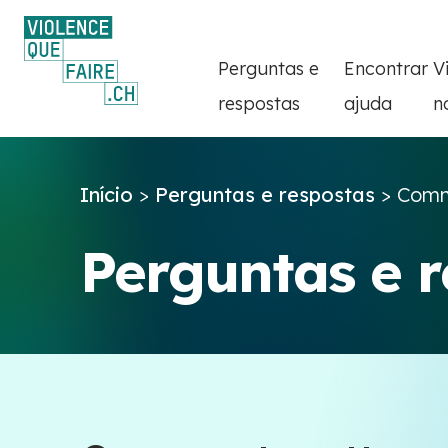
Perguntas e
Encontrar
V
respostas
ajuda
n
Início
>
Perguntas e respostas
>
Comme
Perguntas e 