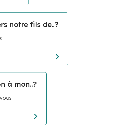
 notre fils de..?
s
n à mon..?
 vous