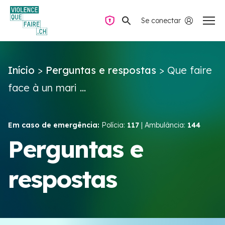
Se conectar
Navegação privada
Início
>
Perguntas e respostas
>
Que faire
Perguntas e respostas
face à un mari ...
Encontrar ajuda
Em caso de emergência:
Polícia:
117
| Ambulância:
144
Violência no casal
Perguntas e
respostas
Recursos e campanhas
Équipe VIOLENCE QUE FAIRE