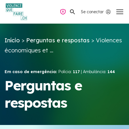
Se conectar
Navegação privada
Início
>
Perguntas e respostas
>
Violences
Perguntas e respostas
économiques et ...
Encontrar ajuda
Em caso de emergência:
Polícia:
117
| Ambulância:
144
Violência no casal
Perguntas e
respostas
Recursos e campanhas
Équipe VIOLENCE QUE FAIRE