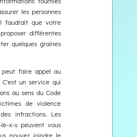
nformations fournies
assurer les personnes
il faudrait que votre
 proposer différentes
nter quelques graines
l peut faire appel au
. C'est un service qui
tions au sens du Code
ictimes de violence
des infractions. Les
l-le-x-s peuvent vous
us pouvez joindre le