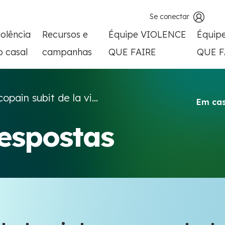
Se conectar
iolência
Recursos e
Équipe VIOLENCE
Équip
o casal
campanhas
QUE FAIRE
QUE F
opain subit de la vi...
Em cas
respostas