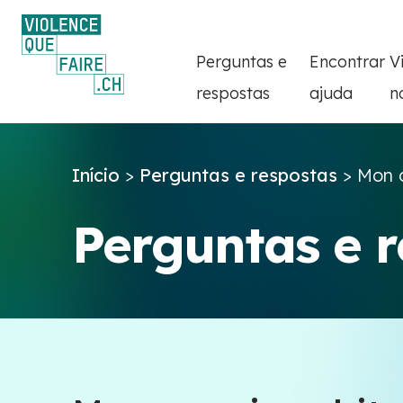
Perguntas e
Encontrar
V
respostas
ajuda
n
Início
>
Perguntas e respostas
>
Mon c
Perguntas e 