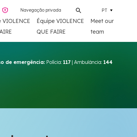
Navegação privada
PT
e VIOLENCE
Équipe VIOLENCE
Meet our
AIRE
QUE FAIRE
team
o de emergência:
Polícia:
117
| Ambulância:
144