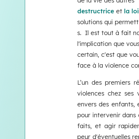
de la vie des autres" 
destructrice
et
la loi
solutions qui permett
s. Il est tout à fait
l'implication que vou
certain, c'est que vo
face à la violence co
L’un des premiers 
violences chez ses v
envers des enfants, 
pour intervenir dans 
faits, et agir rapid
peur d'éventuelles re