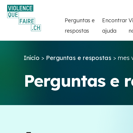
Perguntas e
Encontrar
V
respostas
ajuda
n
Início
>
Perguntas e respostas
>
mes v
Perguntas e 