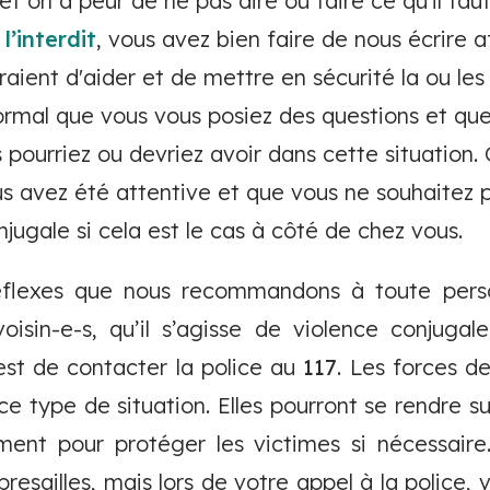
et on a peur de ne pas dire ou faire ce qu'il faut
 l’interdit
, vous avez bien faire de nous écrire a
raient d'aider et de mettre en sécurité la ou le
 normal que vous vous posiez des questions et que
s pourriez ou devriez avoir dans cette situation.
us avez été attentive et que vous ne souhaitez p
njugale si cela est le cas à côté de chez vous.
réflexes que nous recommandons à toute pers
oisin-e-s, qu’il s’agisse de violence conjuga
est de contacter la police au
117
. Les forces d
ce type de situation. Elles pourront se rendre su
ement pour protéger les victimes si nécessaire
presailles, mais lors de votre appel à la police,