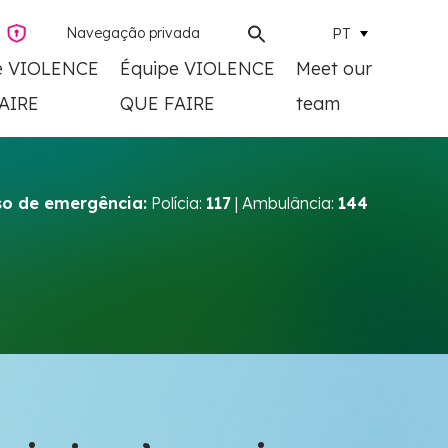
Navegação privada
PT
e VIOLENCE
Équipe VIOLENCE
Meet our
AIRE
QUE FAIRE
team
o de emergência:
Polícia:
117
| Ambulância:
144