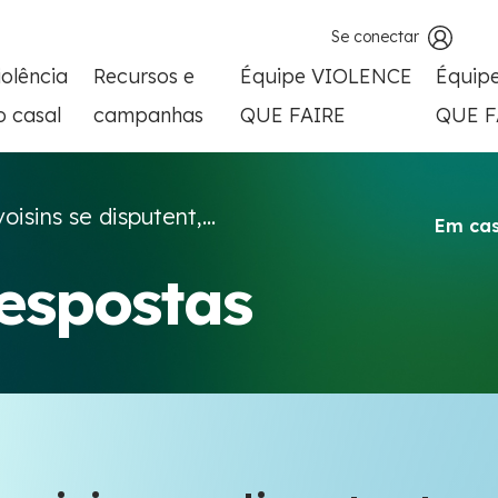
Se conectar
iolência
Recursos e
Équipe VIOLENCE
Équip
o casal
campanhas
QUE FAIRE
QUE F
oisins se disputent,...
Em cas
respostas