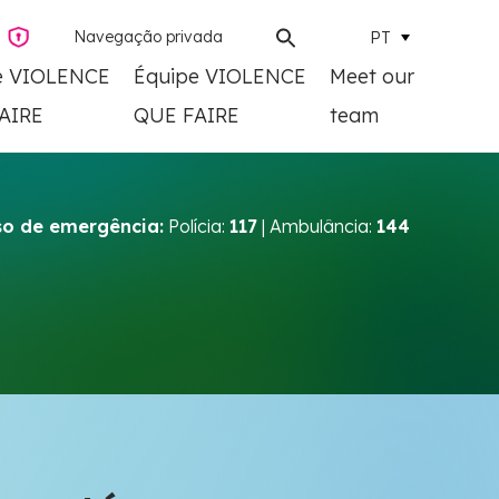
Navegação privada
PT
e VIOLENCE
Équipe VIOLENCE
Meet our
AIRE
QUE FAIRE
team
o de emergência:
Polícia:
117
| Ambulância:
144