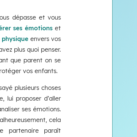
vous dépasse et vous
gérer ses émotions
et
u
physique
envers vos
vez plus quoi penser.
tant que parent on se
protéger vos enfants.
ayé plusieurs choses
 lui proposer d’aller
analiser ses émotions.
Malheureusement, cela
 partenaire paraît