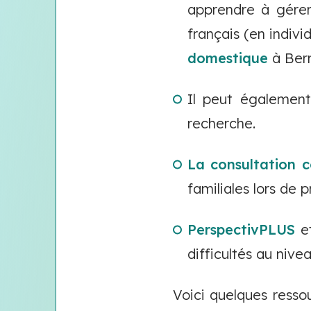
apprendre à gérer
français (en indiv
domestique
à Bern
Il peut égalemen
recherche.
La consultation c
familiales lors de
PerspectivPLUS
et
difficultés au nive
Voici quelques resso