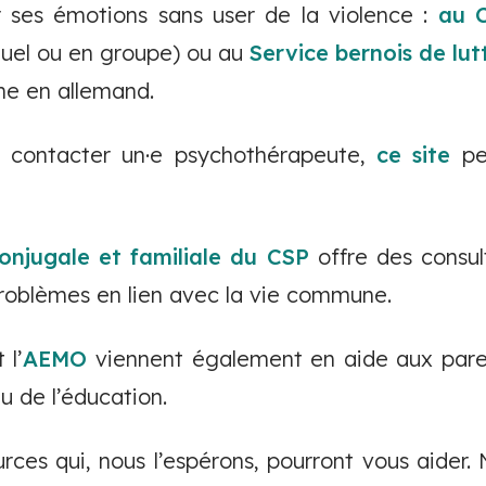
 ses émotions sans user de la violence :
au 
iduel ou en groupe) ou au
Service bernois de lut
e en allemand.
t contacter un·e psychothérapeute,
ce site
peu
onjugale et familiale du CSP
offre des consul
 problèmes en lien avec la vie commune.
 l’
AEMO
viennent également en aide aux pare
au de l’éducation.
urces qui, nous l’espérons, pourront vous aider.