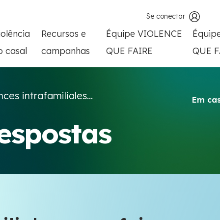
Se conectar
iolência
Recursos e
Équipe VIOLENCE
Équip
o casal
campanhas
QUE FAIRE
QUE F
nces intrafamiliales...
Em cas
respostas