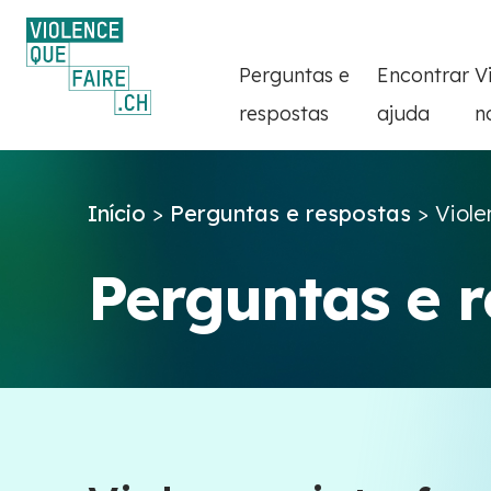
Perguntas e
Encontrar
V
respostas
ajuda
n
Início
>
Perguntas e respostas
>
Viole
Perguntas e 