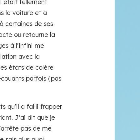
il était tellement
s la voiture et a
 à certaines de ses
n acte ou retourne la
es à l’infini me
lation avec la
 des états de colère
secouants parfois (pas
qu’il a failli frapper
lant. J’ai dit que je
 n’arrête pas de me
e sais plus quoi