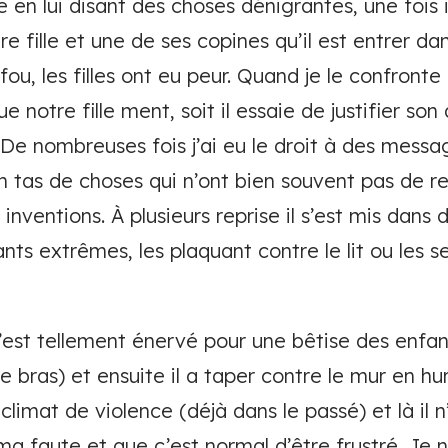
ise en lui disant des choses dénigrantes, une fois 
e fille et une de ses copines qu’il est entrer dan
u, les filles ont eu peur. Quand je le confronte
que notre fille ment, soit il essaie de justifier so
 De nombreuses fois j’ai eu le droit à des messag
un tas de choses qui n’ont bien souvent pas de re
 inventions. À plusieurs reprise il s’est mis dans
nts extrêmes, les plaquant contre le lit ou les 
’est tellement énervé pour une bêtise des enfants 
 le bras) et ensuite il a taper contre le mur en hur
 climat de violence (déjà dans le passé) et là il
ma faute et que c’est normal d’être frustré. Je n