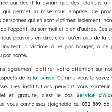
ence
qui décrit la dynamique des relations à in
 qui permet la mise sous emprise. Ce pro
s personnes qui en sont victimes: isolement, ho
s de l'appétit, du sommeil et bien d'autres. Ce
e nous pouvons en dire, c'est qu'en plus de la s
ils invitent la victime à ne pas bouger, à ne 
u par honte.
s également d'attirer votre attention sur not
aspects de la
loi suisse.
Comme vous le savez s
isse. Des instititutions peuvant vous souteni
iel et gratuite, c'est le cas
Service d'Ai
e vous connaissez (joignable au
032 889 66