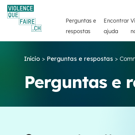
Perguntas e
Encontrar
V
respostas
ajuda
n
Início
>
Perguntas e respostas
>
Comme
Perguntas e 