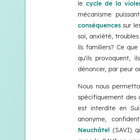
le
cycle de la viol
mécanisme puissant
conséquences
sur le
soi, anxiété, trouble
ils familiers? Ce qu
qu'ils provoquent, 
dénoncer, par peur o
Nous nous permetton
spécifiquement des 
est interdite en Su
anonyme, confident
Neuchâtel
(SAVI) qu