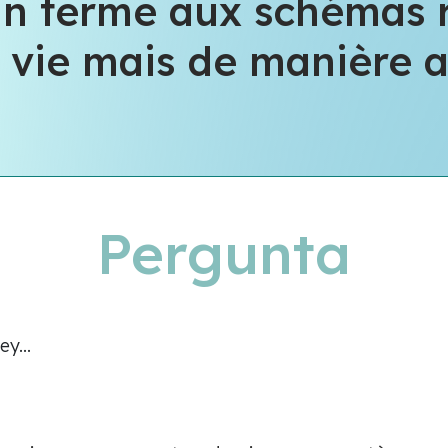
n terme aux schémas 
 vie mais de manière 
Pergunta
y...