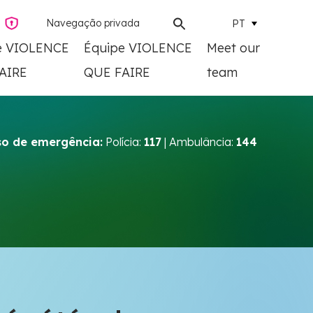
Navegação privada
PT
e VIOLENCE
Équipe VIOLENCE
Meet our
AIRE
QUE FAIRE
team
o de emergência:
Polícia:
117
| Ambulância:
144