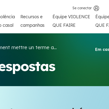
Se conectar
iolência
Recursos e
Équipe VIOLENCE
Équip
o casal
campanhas
QUE FAIRE
QUE F
nt mettre un terme a...
Em cas
respostas