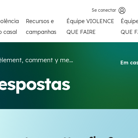
Se conectar
iolência
Recursos e
Équipe VIOLENCE
Équip
o casal
campanhas
QUE FAIRE
QUE F
èlement, comment y me...
Em cas
respostas