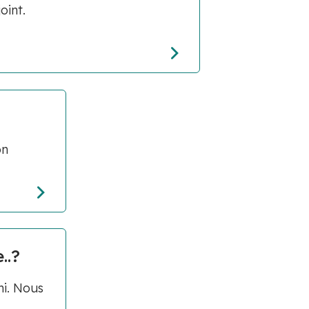
oint.
on
..?
mi. Nous