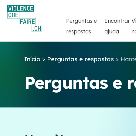
Perguntas e
Encontrar
V
respostas
ajuda
n
Início
>
Perguntas e respostas
>
Harc
Perguntas e 