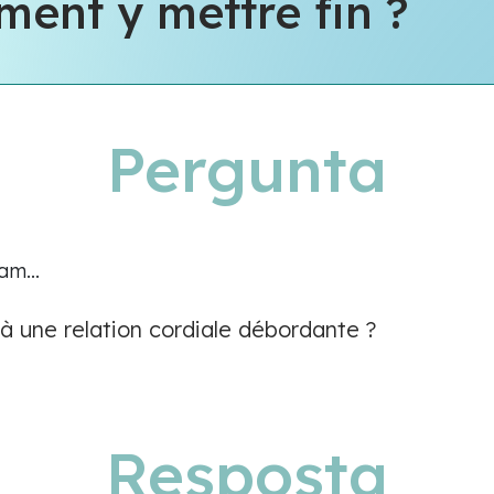
ent y mettre fin ?
Pergunta
m...
 une relation cordiale débordante ?
Resposta