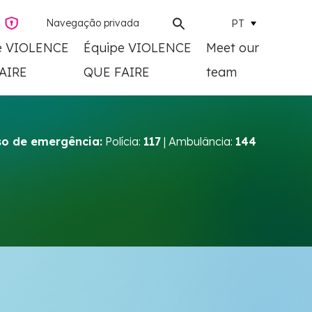
Navegação privada
PT
e VIOLENCE
Équipe VIOLENCE
Meet our
AIRE
QUE FAIRE
team
o de emergência:
Polícia:
117
| Ambulância:
144