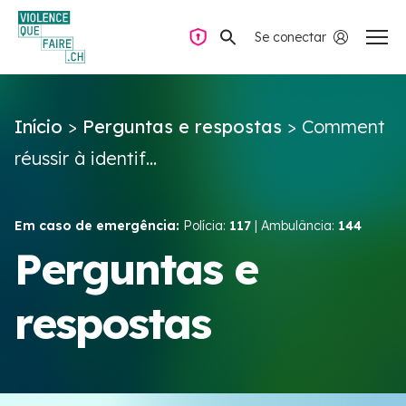
Se conectar
Navegação privada
Início
>
Perguntas e respostas
>
Comment
Perguntas e respostas
réussir à identif...
Encontrar ajuda
Em caso de emergência:
Polícia:
117
| Ambulância:
144
Violência no casal
Perguntas e
respostas
Recursos e campanhas
Équipe VIOLENCE QUE FAIRE