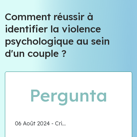
Équipe VIOLENCE QUE FAIRE
Comment réussir à
identifier la violence
Équipe VIOLENCE QUE FAIRE
psychologique au sein
Meet our team
d'un couple ?
Pergunta
06 Août 2024 - Cri...