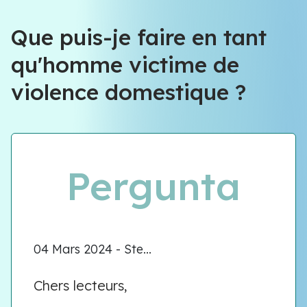
Équipe VIOLENCE QUE FAIRE
Que puis-je faire en tant
qu'homme victime de
Équipe VIOLENCE QUE FAIRE
violence domestique ?
Meet our team
Pergunta
04 Mars 2024 - Ste...
Chers lecteurs,