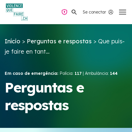
Se conectar
Navegação privada
Início
>
Perguntas e respostas
>
Que puis-
Perguntas e respostas
je faire en tant...
Encontrar ajuda
Em caso de emergência:
Polícia:
117
| Ambulância:
144
Violência no casal
Perguntas e
respostas
Recursos e campanhas
Équipe VIOLENCE QUE FAIRE